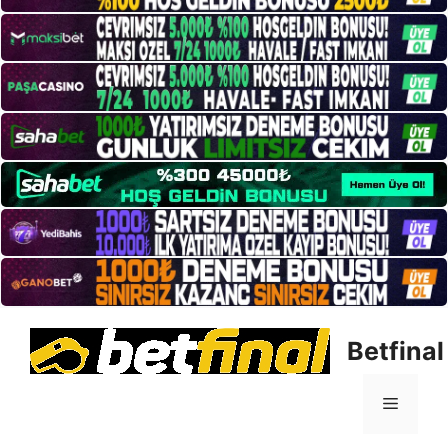
İçeriğe
atla
Betfinal
Menü