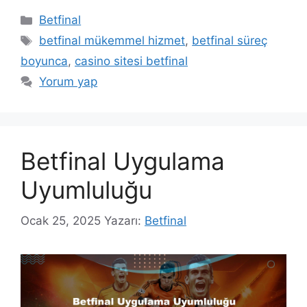
Kategoriler
Betfinal
Etiketler
betfinal mükemmel hizmet
,
betfinal süreç
boyunca
,
casino sitesi betfinal
Yorum yap
Betfinal Uygulama
Uyumluluğu
Ocak 25, 2025
Yazarı:
Betfinal