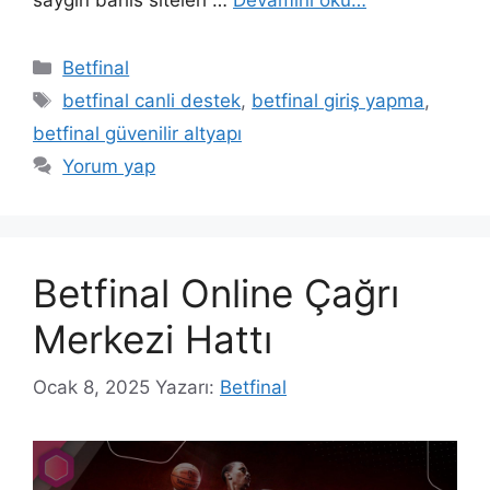
Kategoriler
Betfinal
Etiketler
betfinal canli destek
,
betfinal giriş yapma
,
betfinal güvenilir altyapı
Yorum yap
Betfinal Online Çağrı
Merkezi Hattı
Ocak 8, 2025
Yazarı:
Betfinal