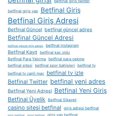
betfinal giris twitter
Betfinal Giriş
betfinal giris yap
Betfinal Giriş Adresi
Betfinal Güncel
betfinal güncel adres
Betfinal Güncel Adresi
betfinal instagram
betfinal güncel giriş adresi
Betfinal Kayıt
betfinal kaç oldu
Betfinal Para Yatırma
betfinal para çekme
betfinal sitesi
betfinal spor bahisleri
betfinal tv
betfinal tv izle
betfinal tv canli maç
betfinal yeni adres
Betfinal Twitter
Betfinal Yeni Giriş
Betfinal Yeni Adresi
Betfinal Üyelik
Betfinal Şikayet
casino sitesi betfinal
giris adresi betfinal
giris yap betfinal
giris betfinal
girisi betfinal