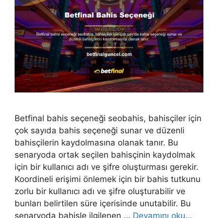
Betfinal bahis seçeneği seobahis, bahisçiler için
çok sayıda bahis seçeneği sunar ve düzenli
bahisçilerin kaydolmasına olanak tanır. Bu
senaryoda ortak seçilen bahisçinin kaydolmak
için bir kullanıcı adı ve şifre oluşturması gerekir.
Koordineli erişimi önlemek için bir bahis tutkunu
zorlu bir kullanıcı adı ve şifre oluşturabilir ve
bunları belirtilen süre içerisinde unutabilir. Bu
senaryoda bahisle ilgilenen …
Devamını oku…