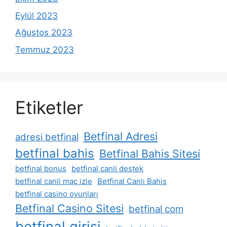
Eylül 2023
Ağustos 2023
Temmuz 2023
Etiketler
Betfinal Adresi
adresi betfinal
betfinal bahis
Betfinal Bahis Sitesi
betfinal bonus
betfinal canli destek
betfinal canli maç izle
Betfinal Canlı Bahis
betfinal casino oyunları
Betfinal Casino Sitesi
betfinal com
betfinal girisi