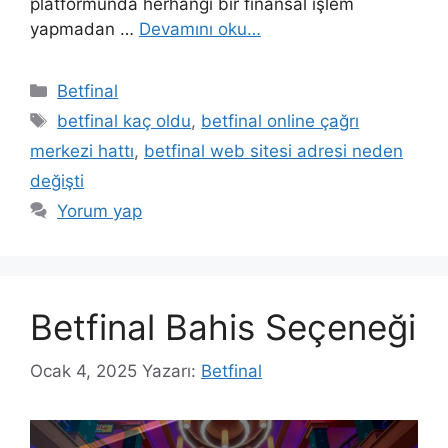
platformunda herhangi bir finansal işlem
yapmadan …
Devamını oku…
Kategoriler
Betfinal
Etiketler
betfinal kaç oldu
,
betfinal online çağrı
merkezi hattı
,
betfinal web sitesi adresi neden
değişti
Yorum yap
Betfinal Bahis Seçeneği
Ocak 4, 2025
Yazarı:
Betfinal