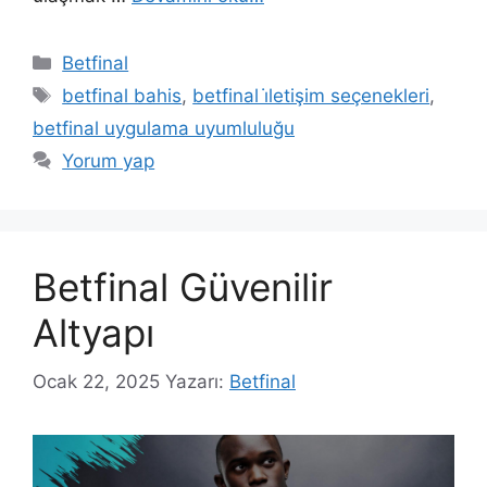
Kategoriler
Betfinal
Etiketler
betfinal bahis
,
betfinal i̇letişim seçenekleri
,
betfinal uygulama uyumluluğu
Yorum yap
Betfinal Güvenilir
Altyapı
Ocak 22, 2025
Yazarı:
Betfinal