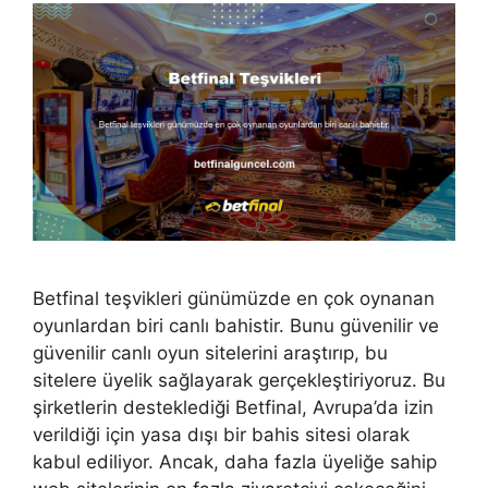
Betfinal teşvikleri günümüzde en çok oynanan
oyunlardan biri canlı bahistir. Bunu güvenilir ve
güvenilir canlı oyun sitelerini araştırıp, bu
sitelere üyelik sağlayarak gerçekleştiriyoruz. Bu
şirketlerin desteklediği Betfinal, Avrupa’da izin
verildiği için yasa dışı bir bahis sitesi olarak
kabul ediliyor. Ancak, daha fazla üyeliğe sahip