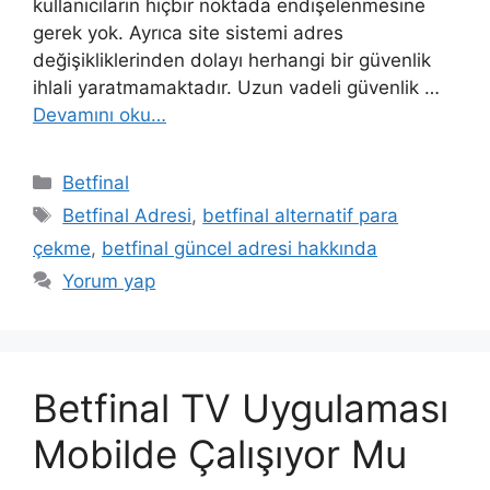
kullanıcıların hiçbir noktada endişelenmesine
gerek yok. Ayrıca site sistemi adres
değişikliklerinden dolayı herhangi bir güvenlik
ihlali yaratmamaktadır. Uzun vadeli güvenlik …
Devamını oku…
Kategoriler
Betfinal
Etiketler
Betfinal Adresi
,
betfinal alternatif para
çekme
,
betfinal güncel adresi hakkında
Yorum yap
Betfinal TV Uygulaması
Mobilde Çalışıyor Mu