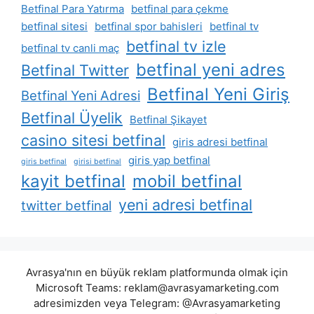
Betfinal Para Yatırma
betfinal para çekme
betfinal sitesi
betfinal spor bahisleri
betfinal tv
betfinal tv izle
betfinal tv canli maç
betfinal yeni adres
Betfinal Twitter
Betfinal Yeni Giriş
Betfinal Yeni Adresi
Betfinal Üyelik
Betfinal Şikayet
casino sitesi betfinal
giris adresi betfinal
giris yap betfinal
giris betfinal
girisi betfinal
kayit betfinal
mobil betfinal
yeni adresi betfinal
twitter betfinal
Avrasya'nın en büyük reklam platformunda olmak için
Microsoft Teams:
reklam@avrasyamarketing.com
adresimizden veya Telegram: @Avrasyamarketing