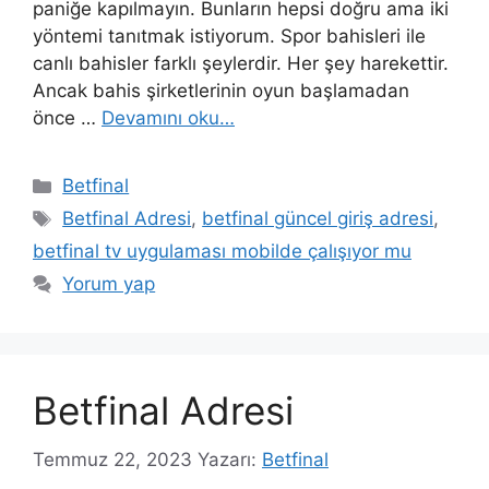
paniğe kapılmayın. Bunların hepsi doğru ama iki
yöntemi tanıtmak istiyorum. Spor bahisleri ile
canlı bahisler farklı şeylerdir. Her şey harekettir.
Ancak bahis şirketlerinin oyun başlamadan
önce …
Devamını oku…
Kategoriler
Betfinal
Etiketler
Betfinal Adresi
,
betfinal güncel giriş adresi
,
betfinal tv uygulaması mobilde çalışıyor mu
Yorum yap
Betfinal Adresi
Temmuz 22, 2023
Yazarı:
Betfinal