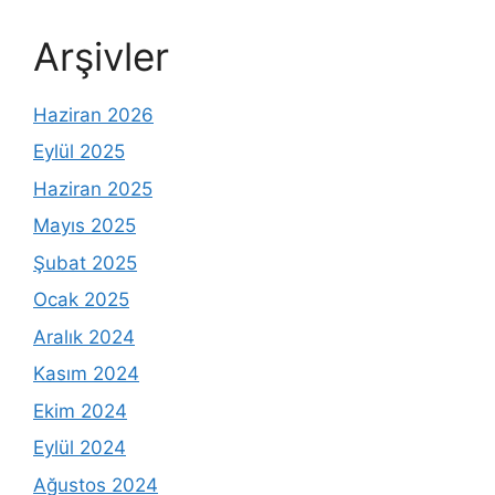
Arşivler
Haziran 2026
Eylül 2025
Haziran 2025
Mayıs 2025
Şubat 2025
Ocak 2025
Aralık 2024
Kasım 2024
Ekim 2024
Eylül 2024
Ağustos 2024