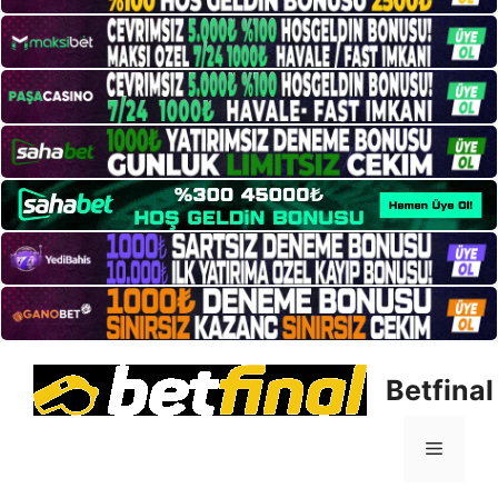
İçeriğe
atla
Betfinal
Menü