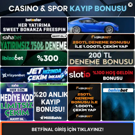
×
BETFİNAL GİRİŞ İÇİN TIKLAYINIZ!