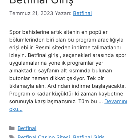
Temmuz 21, 2023
Yazarı:
Betfinal
Spor bahislerine artık sitenin en popüler
bölümlerinden biri olan bu program aracılığıyla
erişilebilir. Resmi siteden indirme talimatlarını
izleyin. Betfinal giriş , seçenekleri arasında spor
uygulamalarına yönelik programlar yer
almaktadır. sayfanın alt kısmında bulunan
butonlar hemen dikkat çekiyor. Tek bir
tıklamayla alın. Ardından indirme başlayacaktır.
Program o kadar küçüktür ki zaman kaybetme
sorunuyla karşılaşmazsınız. Tüm bu …
Devamını
oku…
Kategoriler
Betfinal
Etiketler
Betfinal Casino Sitesi
,
Betfinal Giriş