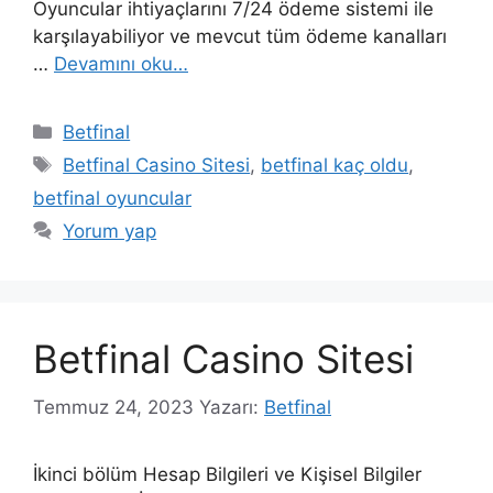
Oyuncular ihtiyaçlarını 7/24 ödeme sistemi ile
karşılayabiliyor ve mevcut tüm ödeme kanalları
…
Devamını oku…
Kategoriler
Betfinal
Etiketler
Betfinal Casino Sitesi
,
betfinal kaç oldu
,
betfinal oyuncular
Yorum yap
Betfinal Casino Sitesi
Temmuz 24, 2023
Yazarı:
Betfinal
İkinci bölüm Hesap Bilgileri ve Kişisel Bilgiler