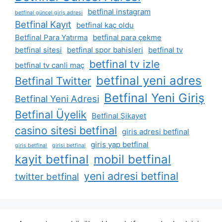
betfinal instagram
betfinal güncel giriş adresi
Betfinal Kayıt
betfinal kaç oldu
Betfinal Para Yatırma
betfinal para çekme
betfinal sitesi
betfinal spor bahisleri
betfinal tv
betfinal tv izle
betfinal tv canli maç
betfinal yeni adres
Betfinal Twitter
Betfinal Yeni Giriş
Betfinal Yeni Adresi
Betfinal Üyelik
Betfinal Şikayet
casino sitesi betfinal
giris adresi betfinal
giris yap betfinal
giris betfinal
girisi betfinal
kayit betfinal
mobil betfinal
yeni adresi betfinal
twitter betfinal