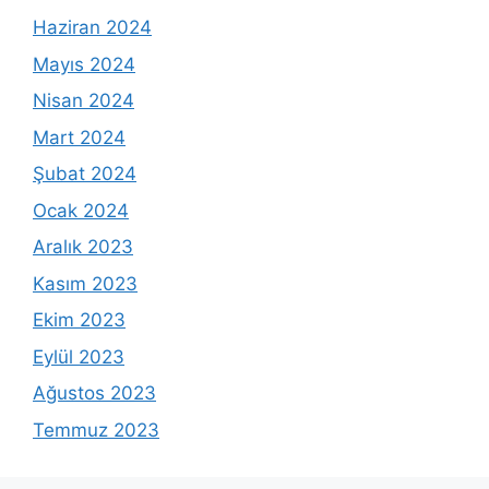
Haziran 2024
Mayıs 2024
Nisan 2024
Mart 2024
Şubat 2024
Ocak 2024
Aralık 2023
Kasım 2023
Ekim 2023
Eylül 2023
Ağustos 2023
Temmuz 2023