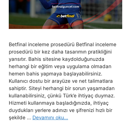
Betfinal inceleme prosedürü Betfinal inceleme
prosedürü bir kez daha tasarımın pratikliğini
yansıtır. Bahis sitesine kaydolduğunuzda
herhangi bir eğitim veya uygulama olmadan
hemen bahis yapmaya başlayabilirsiniz.
Kullanıcı dostu bir arayüze ve net talimatlara
sahiptir. Siteyi herhangi bir sorun yaşamadan
kullanabilirsiniz, çünkü Türk’e ihtiyaç duymaz.
Hizmeti kullanmaya başladığınızda, ihtiyaç
duydukları yerlere adınızı ve şifrenizi hızlı bir
şekilde …
Devamını oku…