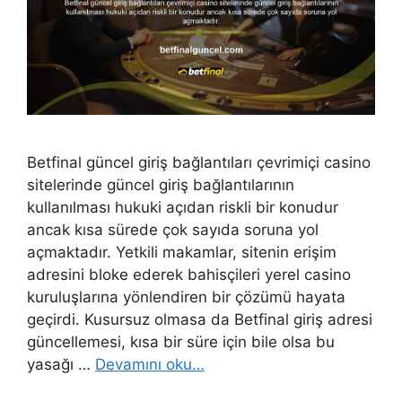
Betfinal güncel giriş bağlantıları çevrimiçi casino
sitelerinde güncel giriş bağlantılarının
kullanılması hukuki açıdan riskli bir konudur
ancak kısa sürede çok sayıda soruna yol
açmaktadır. Yetkili makamlar, sitenin erişim
adresini bloke ederek bahisçileri yerel casino
kuruluşlarına yönlendiren bir çözümü hayata
geçirdi. Kusursuz olmasa da Betfinal giriş adresi
güncellemesi, kısa bir süre için bile olsa bu
yasağı …
Devamını oku…