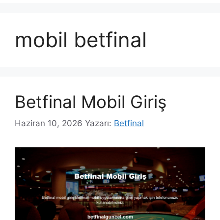
mobil betfinal
Betfinal Mobil Giriş
Haziran 10, 2026
Yazarı:
Betfinal