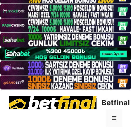
İçeriğe
atla
Betfinal
Menü