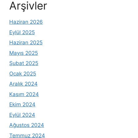
Arşivler
Haziran 2026
Eylül 2025
Haziran 2025
Mayıs 2025
Şubat 2025
Ocak 2025
Aralık 2024
Kasım 2024
Ekim 2024
Eylül 2024
Ağustos 2024
Temmuz 2024