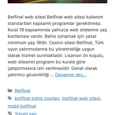
Betfinal web sitesi Betfinal web sitesi kullanım
standartları kapsamlı programlar gerektirmez.
Kural 18 kapsamında yalnızca web sitelerine yaş
kısıtlaması vardır. Bahis oynamak için yasal
minimum yaş 18’dir. Casino sitesi Betfinal, Türk
oyun yatırımcılarına bu yönetmeliğe uygun
olarak hizmet sunmaktadır. Lisansın ön koşulu,
web sitesinin programı bu kurala göre
çalıştırmasına izin verilmesidir. Genel olarak
yatırımcı güvenilirliği …
Devamını oku…
Kategoriler
Betfinal
Etiketler
betfinal bahis oranları
,
betfinal web sitesi
,
mobil betfinal
Yorum yap