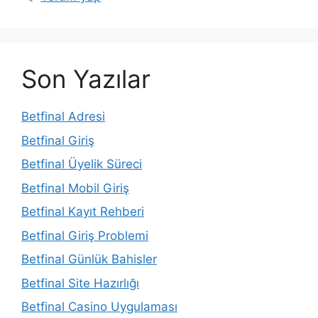
Son Yazılar
Betfinal Adresi
Betfinal Giriş
Betfinal Üyelik Süreci
Betfinal Mobil Giriş
Betfinal Kayıt Rehberi
Betfinal Giriş Problemi
Betfinal Günlük Bahisler
Betfinal Site Hazırlığı
Betfinal Casino Uygulaması