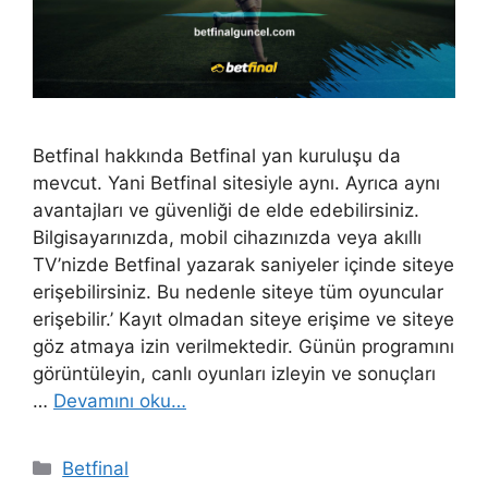
Betfinal hakkında Betfinal yan kuruluşu da
mevcut. Yani Betfinal sitesiyle aynı. Ayrıca aynı
avantajları ve güvenliği de elde edebilirsiniz.
Bilgisayarınızda, mobil cihazınızda veya akıllı
TV’nizde Betfinal yazarak saniyeler içinde siteye
erişebilirsiniz. Bu nedenle siteye tüm oyuncular
erişebilir.’ Kayıt olmadan siteye erişime ve siteye
göz atmaya izin verilmektedir. Günün programını
görüntüleyin, canlı oyunları izleyin ve sonuçları
…
Devamını oku…
Kategoriler
Betfinal