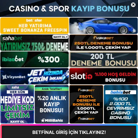
×
BETFİNAL GİRİŞ İÇİN TIKLAYINIZ!