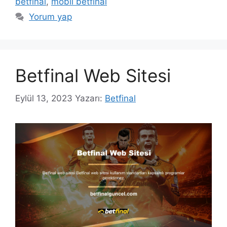
betfinal
,
mobil betfinal
Yorum yap
Betfinal Web Sitesi
Eylül 13, 2023
Yazarı:
Betfinal