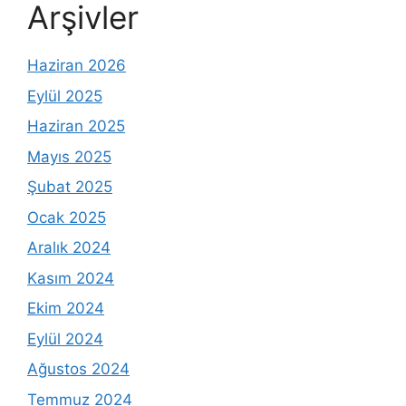
Arşivler
Haziran 2026
Eylül 2025
Haziran 2025
Mayıs 2025
Şubat 2025
Ocak 2025
Aralık 2024
Kasım 2024
Ekim 2024
Eylül 2024
Ağustos 2024
Temmuz 2024