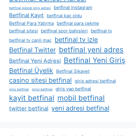
betfinal instagram
betfinal güncel giriş adresi
Betfinal Kayıt
betfinal kaç oldu
Betfinal Para Yatırma
betfinal para çekme
betfinal sitesi
betfinal spor bahisleri
betfinal tv
betfinal tv izle
betfinal tv canli maç
betfinal yeni adres
Betfinal Twitter
Betfinal Yeni Giriş
Betfinal Yeni Adresi
Betfinal Üyelik
Betfinal Şikayet
casino sitesi betfinal
giris adresi betfinal
giris yap betfinal
giris betfinal
girisi betfinal
kayit betfinal
mobil betfinal
yeni adresi betfinal
twitter betfinal