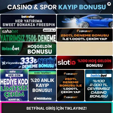
×
BETFİNAL GİRİŞ İÇİN TIKLAYINIZ!