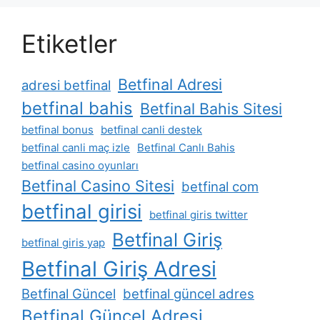
Etiketler
Betfinal Adresi
adresi betfinal
betfinal bahis
Betfinal Bahis Sitesi
betfinal bonus
betfinal canli destek
betfinal canli maç izle
Betfinal Canlı Bahis
betfinal casino oyunları
Betfinal Casino Sitesi
betfinal com
betfinal girisi
betfinal giris twitter
Betfinal Giriş
betfinal giris yap
Betfinal Giriş Adresi
Betfinal Güncel
betfinal güncel adres
Betfinal Güncel Adresi