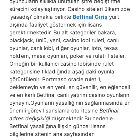
oyuncuların sıklıkla unutulan şifre değiştirme
sürecini kolaylaştırıyor. Casino siteleri ülkemizde
‘yasadışı’ olmakla birlikte
Betfinal Giriş
yurt
dışında faaliyet göstermek için lisans
gerektirmektedir. Bu alt kategoriler bakara,
blackjack, ünlü, yeni, casino lobi ruleti, canlı
oyunlar, canlı lobi, diğer oyunlar, loto, texas
hold’em, masa oyunları, poker ve rulet’i listeler.
Örneğin bir kullanıcı casino lobisinde rulet
kategorisine tıkladığında aşağıdaki oyunlar
görüntülenir. Portmaso oracle rulet 1,
beklemeyin ve en yeni, en güvenilir, en eğlenceli
ve en karlı Betfinal canlı yatırım casino oyunlarını
oynayın.Oyunların yasallığının sağlanmasında en
önemli görev lisanslama otoritesine
Betfinal
adres değişikliği
düşmektedir.Bu nedenle
Betfinal yasallığına ilişkin güncel lisans
bilgilerine sitenin ana sayfasından