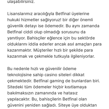
ulaşabilirsiniz.
Lisanslarımız aracılığıyla Betfinal üyelerine
hukuki hizmetler sağlıyoruz! bir diğer önemli
güvenlik detayı ise ödemedir. Bu aynı zamanda
Betfinal ciddi olup olmadığı sorusunu da
yanıtlıyor. Bahisçiler eğlence için bu sektörde
olduklarını iddia ederler ancak asıl amaçları para
kazanmaktır. Müşteriler hızlı bir şekilde para
kazanmak ve çekmekle tutkuyla ilgileniyorlar.
Bu nedenle hızlı ve güvenilir ödeme
teknolojisine sahip casino siteleri dikkat
çekmektedir. Betfinal gaming de bunlardan biri.
Sitedeki tüm ödemeler hiçbir kısıtlamaya
bakılmaksızın zamanında ve hatasız
yapılacaktır. Bu, bahisçilerin Betfinal olan
güvenini yeniden sağladı. Siteye üye olduktan