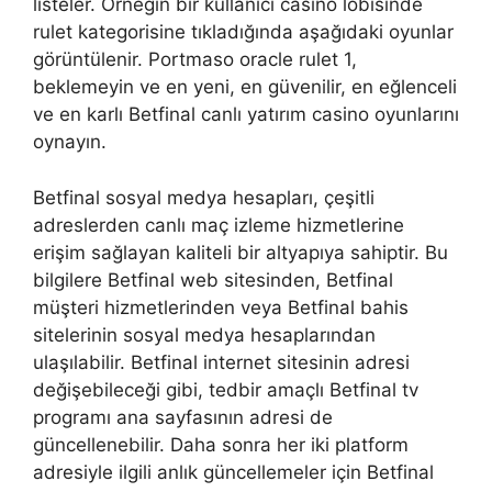
listeler. Örneğin bir kullanıcı casino lobisinde
rulet kategorisine tıkladığında aşağıdaki oyunlar
görüntülenir. Portmaso oracle rulet 1,
beklemeyin ve en yeni, en güvenilir, en eğlenceli
ve en karlı Betfinal canlı yatırım casino oyunlarını
oynayın.
Betfinal sosyal medya hesapları, çeşitli
adreslerden canlı maç izleme hizmetlerine
erişim sağlayan kaliteli bir altyapıya sahiptir. Bu
bilgilere Betfinal web sitesinden, Betfinal
müşteri hizmetlerinden veya Betfinal bahis
sitelerinin sosyal medya hesaplarından
ulaşılabilir. Betfinal internet sitesinin adresi
değişebileceği gibi, tedbir amaçlı Betfinal tv
programı ana sayfasının adresi de
güncellenebilir. Daha sonra her iki platform
adresiyle ilgili anlık güncellemeler için Betfinal