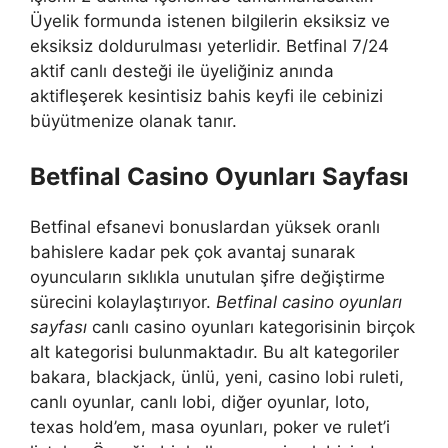
Üyelik formunda istenen bilgilerin eksiksiz ve
eksiksiz doldurulması yeterlidir. Betfinal 7/24
aktif canlı desteği ile üyeliğiniz anında
aktifleşerek kesintisiz bahis keyfi ile cebinizi
büyütmenize olanak tanır.
Betfinal Casino Oyunları Sayfası
Betfinal efsanevi bonuslardan yüksek oranlı
bahislere kadar pek çok avantaj sunarak
oyuncuların sıklıkla unutulan şifre değiştirme
sürecini kolaylaştırıyor.
Betfinal casino oyunları
sayfası
canlı casino oyunları kategorisinin birçok
alt kategorisi bulunmaktadır. Bu alt kategoriler
bakara, blackjack, ünlü, yeni, casino lobi ruleti,
canlı oyunlar, canlı lobi, diğer oyunlar, loto,
texas hold’em, masa oyunları, poker ve rulet’i