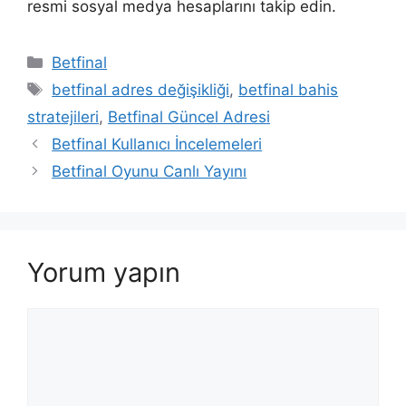
resmi sosyal medya hesaplarını takip edin.
Kategoriler
Betfinal
Etiketler
betfinal adres değişikliği
,
betfinal bahis
stratejileri
,
Betfinal Güncel Adresi
Betfinal Kullanıcı İncelemeleri
Betfinal Oyunu Canlı Yayını
Yorum yapın
Yorum