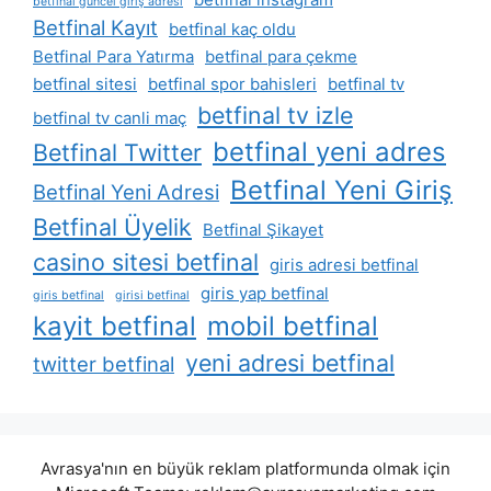
betfinal güncel giriş adresi
Betfinal Kayıt
betfinal kaç oldu
Betfinal Para Yatırma
betfinal para çekme
betfinal sitesi
betfinal spor bahisleri
betfinal tv
betfinal tv izle
betfinal tv canli maç
betfinal yeni adres
Betfinal Twitter
Betfinal Yeni Giriş
Betfinal Yeni Adresi
Betfinal Üyelik
Betfinal Şikayet
casino sitesi betfinal
giris adresi betfinal
giris yap betfinal
giris betfinal
girisi betfinal
kayit betfinal
mobil betfinal
yeni adresi betfinal
twitter betfinal
Avrasya'nın en büyük reklam platformunda olmak için