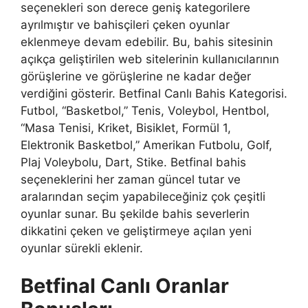
seçenekleri son derece geniş kategorilere
ayrılmıştır ve bahisçileri çeken oyunlar
eklenmeye devam edebilir. Bu, bahis sitesinin
açıkça geliştirilen web sitelerinin kullanıcılarının
görüşlerine ve görüşlerine ne kadar değer
verdiğini gösterir. Betfinal Canlı Bahis Kategorisi.
Futbol, “Basketbol,” Tenis, Voleybol, Hentbol,
“Masa Tenisi, Kriket, Bisiklet, Formül 1,
Elektronik Basketbol,” Amerikan Futbolu, Golf,
Plaj Voleybolu, Dart, Stike. Betfinal bahis
seçeneklerini her zaman güncel tutar ve
aralarından seçim yapabileceğiniz çok çeşitli
oyunlar sunar. Bu şekilde bahis severlerin
dikkatini çeken ve geliştirmeye açılan yeni
oyunlar sürekli eklenir.
Betfinal Canlı Oranlar