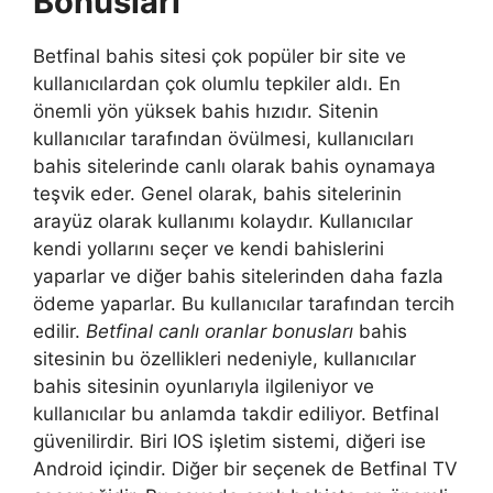
Bonusları
Betfinal bahis sitesi çok popüler bir site ve
kullanıcılardan çok olumlu tepkiler aldı. En
önemli yön yüksek bahis hızıdır. Sitenin
kullanıcılar tarafından övülmesi, kullanıcıları
bahis sitelerinde canlı olarak bahis oynamaya
teşvik eder. Genel olarak, bahis sitelerinin
arayüz olarak kullanımı kolaydır. Kullanıcılar
kendi yollarını seçer ve kendi bahislerini
yaparlar ve diğer bahis sitelerinden daha fazla
ödeme yaparlar. Bu kullanıcılar tarafından tercih
edilir.
Betfinal canlı oranlar bonusları
bahis
sitesinin bu özellikleri nedeniyle, kullanıcılar
bahis sitesinin oyunlarıyla ilgileniyor ve
kullanıcılar bu anlamda takdir ediliyor. Betfinal
güvenilirdir. Biri IOS işletim sistemi, diğeri ise
Android içindir. Diğer bir seçenek de Betfinal TV