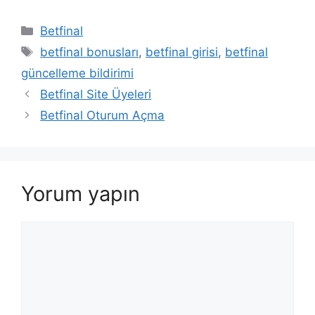
Kategoriler
Betfinal
Etiketler
betfinal bonusları
,
betfinal girisi
,
betfinal
güncelleme bildirimi
Betfinal Site Üyeleri
Betfinal Oturum Açma
Yorum yapın
Yorum