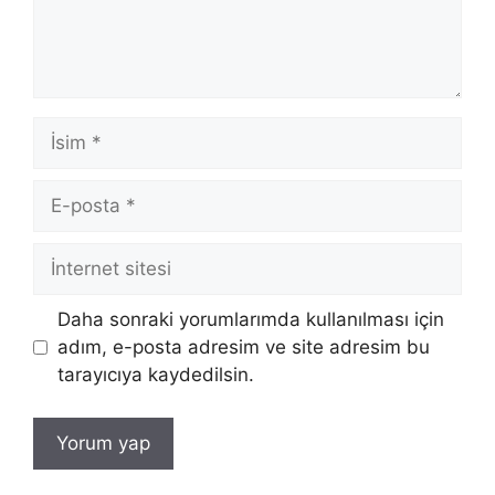
İsim
E-
posta
İnternet
sitesi
Daha sonraki yorumlarımda kullanılması için
adım, e-posta adresim ve site adresim bu
tarayıcıya kaydedilsin.