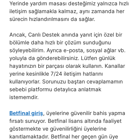
Yerinde yardım masası desteğimiz yalnızca hızlı
iletişim sağlamakla kalmaz, aynı zamanda her
sürecin hızlandırılmasını da sağlar.
Ancak, Canlı Destek anında yanıt için özel bir
bölümle daha hızlı bir çözüm sunduğunu
söyleyebilirim. Ayrıca e-posta, sosyal ağlar vb.
yoluyla da gönderebilirsiniz. Lütfen günlük
hayatınızın bir parçası olarak kullanın. Kanallar
yerine kesinlikle 7/24 iletişim hatlarını
kullanıyorlar. Sorunuzu baştan cevaplamamın
sebebi platformu detaylıca anlatmak
istememdir.
Betfinal giriş
, üyelerine güvenilir bahis yapma
fırsatı sunuyor. Betfinal lisans altında faaliyet
göstermekte ve güvenilirliğini üyelerine
kanıtlamaktadır. Betfinal her geçen gün üye