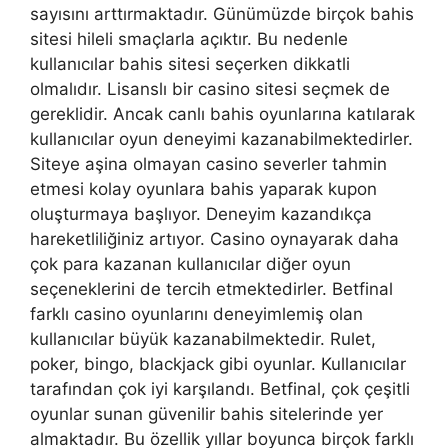
sayısını arttırmaktadır. Günümüzde birçok bahis
sitesi hileli smaçlarla açıktır. Bu nedenle
kullanıcılar bahis sitesi seçerken dikkatli
olmalıdır. Lisanslı bir casino sitesi seçmek de
gereklidir. Ancak canlı bahis oyunlarına katılarak
kullanıcılar oyun deneyimi kazanabilmektedirler.
Siteye aşina olmayan casino severler tahmin
etmesi kolay oyunlara bahis yaparak kupon
oluşturmaya başlıyor. Deneyim kazandıkça
hareketliliğiniz artıyor. Casino oynayarak daha
çok para kazanan kullanıcılar diğer oyun
seçeneklerini de tercih etmektedirler. Betfinal
farklı casino oyunlarını deneyimlemiş olan
kullanıcılar büyük kazanabilmektedir. Rulet,
poker, bingo, blackjack gibi oyunlar. Kullanıcılar
tarafından çok iyi karşılandı. Betfinal, çok çeşitli
oyunlar sunan güvenilir bahis sitelerinde yer
almaktadır. Bu özellik yıllar boyunca birçok farklı