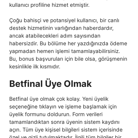
kullanıcı profiline hizmet etmiştir.
Çoğu bahisçi ve potansiyel kullanıcı, bir canlı
destek hizmetinin varlığından haberdardır,
ancak atabilecekleri adım sayısından
habersizdir. Bu bölüme her yazdığınızda ödeme
yapmadan hemen işlemi tamamlayabilirsiniz.
Bu, bonus başvuruları için bile olsa, görüşmenin
kesinlikle ilk kısmıdır.
Betfinal Üye Olmak
Betfinal üye olmak çok kolay. Yeni üyelik
seçeneğine tıklayın ve işleme başlamak için
üyelik formunu doldurun. Form verileri
tamamlandıktan sonra üyenin sistem kaydını
açın. Tüm üye kişisel bilgileri sistem içerisinde
özel ve gizli tutulmaktadır. İlgili tüm bilgiler bir