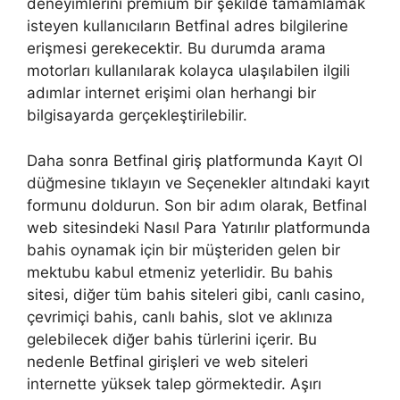
deneyimlerini premium bir şekilde tamamlamak
isteyen kullanıcıların Betfinal adres bilgilerine
erişmesi gerekecektir. Bu durumda arama
motorları kullanılarak kolayca ulaşılabilen ilgili
adımlar internet erişimi olan herhangi bir
bilgisayarda gerçekleştirilebilir.
Daha sonra Betfinal giriş platformunda Kayıt Ol
düğmesine tıklayın ve Seçenekler altındaki kayıt
formunu doldurun. Son bir adım olarak, Betfinal
web sitesindeki Nasıl Para Yatırılır platformunda
bahis oynamak için bir müşteriden gelen bir
mektubu kabul etmeniz yeterlidir. Bu bahis
sitesi, diğer tüm bahis siteleri gibi, canlı casino,
çevrimiçi bahis, canlı bahis, slot ve aklınıza
gelebilecek diğer bahis türlerini içerir. Bu
nedenle Betfinal girişleri ve web siteleri
internette yüksek talep görmektedir. Aşırı