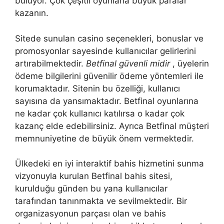
buluyor. Çok çeşitli oyunlarla büyük paralar
kazanın.
Sitede sunulan casino seçenekleri, bonuslar ve
promosyonlar sayesinde kullanıcılar gelirlerini
artırabilmektedir.
Betfinal güvenli midir
, üyelerin
ödeme bilgilerini güvenilir ödeme yöntemleri ile
korumaktadır. Sitenin bu özelliği, kullanıcı
sayısına da yansımaktadır. Betfinal oyunlarına
ne kadar çok kullanıcı katılırsa o kadar çok
kazanç elde edebilirsiniz. Ayrıca Betfinal müşteri
memnuniyetine de büyük önem vermektedir.
Ülkedeki en iyi interaktif bahis hizmetini sunma
vizyonuyla kurulan Betfinal bahis sitesi,
kurulduğu günden bu yana kullanıcılar
tarafından tanınmakta ve sevilmektedir. Bir
organizasyonun parçası olan ve bahis