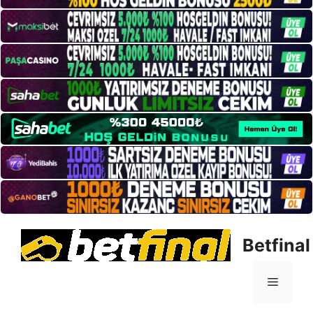
İçeriğe
atla
Betfinal
Menü