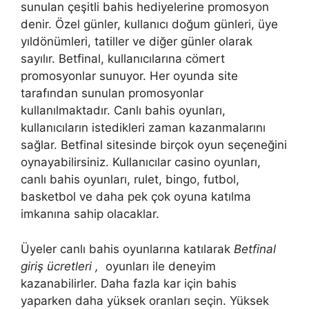
sunulan çeşitli bahis hediyelerine promosyon
denir. Özel günler, kullanıcı doğum günleri, üye
yıldönümleri, tatiller ve diğer günler olarak
sayılır. Betfinal, kullanıcılarına cömert
promosyonlar sunuyor. Her oyunda site
tarafından sunulan promosyonlar
kullanılmaktadır. Canlı bahis oyunları,
kullanıcıların istedikleri zaman kazanmalarını
sağlar. Betfinal sitesinde birçok oyun seçeneğini
oynayabilirsiniz. Kullanıcılar casino oyunları,
canlı bahis oyunları, rulet, bingo, futbol,
basketbol ve daha pek çok oyuna katılma
imkanına sahip olacaklar.
Üyeler canlı bahis oyunlarına katılarak
Betfinal
giriş ücretleri ,
oyunları ile deneyim
kazanabilirler. Daha fazla kar için bahis
yaparken daha yüksek oranları seçin. Yüksek