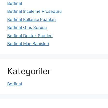
Betfinal
Betfinal İnceleme Prosedürü
Betfinal Kullanıcı Puanları
Betfinal Giriş Sorusu
Betfinal Destek Saatleri
Betfinal Maç Bahisleri
Kategoriler
Betfinal