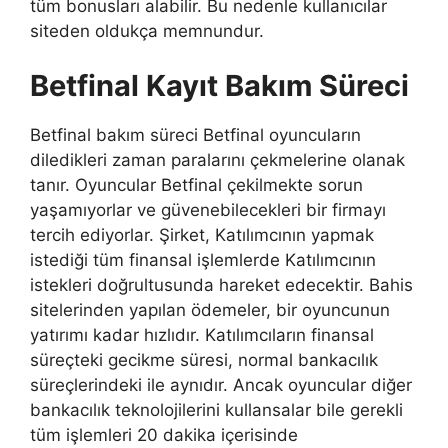
tüm bonusları alabilir. Bu nedenle kullanıcılar
siteden oldukça memnundur.
Betfinal Kayıt Bakım Süreci
Betfinal bakım süreci Betfinal oyuncuların
diledikleri zaman paralarını çekmelerine olanak
tanır. Oyuncular Betfinal çekilmekte sorun
yaşamıyorlar ve güvenebilecekleri bir firmayı
tercih ediyorlar. Şirket, Katılımcının yapmak
istediği tüm finansal işlemlerde Katılımcının
istekleri doğrultusunda hareket edecektir. Bahis
sitelerinden yapılan ödemeler, bir oyuncunun
yatırımı kadar hızlıdır. Katılımcıların finansal
süreçteki gecikme süresi, normal bankacılık
süreçlerindeki ile aynıdır. Ancak oyuncular diğer
bankacılık teknolojilerini kullansalar bile gerekli
tüm işlemleri 20 dakika içerisinde