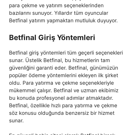
para çekme ve yatırım seçeneklerinden
bazılarını sunuyor. Yıllardır tüm oyuncular
Betfinal yatırım yapmaktan mutluluk duyuyor.
Betfinal Giriş Yöntemleri
Betfinal giriş yöntemleri tüm geçerli seçenekleri
sunar. Üstelik Betfinal, bu hizmetlerin tam
güvenliğini garanti eder. Betfinal, günümüzün
popüler ödeme yöntemlerini ekleyen ilk şirket
oldu. Para yatırma ve çekme seçenekleriyle
mükemmel çalışır. Betfinal ve uzman ekibimiz
bu konuda profesyonel adımlar atmaktadır.
Betfinal, özellikle hızlı para yatırma ve çekme
söz konusu olduğunda benzersiz bir hizmet
sunar.