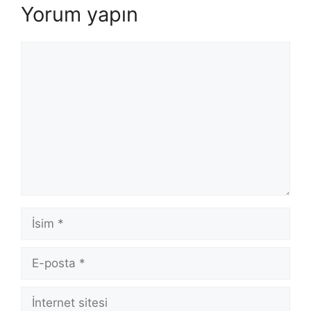
Yorum yapın
Yorum
İsim
E-
posta
İnternet