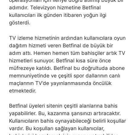
operasyonları için ileriye doğru atılmış büyük bir
adımdır. Televizyon hizmetine Betfinal
kullanıcıları ilk günden itibaren yoğun ilgi
gösterdi.
TV izleme hizmetinin ardından kullanıcılara oyun
dağıtım hizmeti veren Betfinal de büyük bir
adım attı. Hemen hemen tüm bahisçiler artık TV
hizmetleri sunuyor. Betfinal kısa süre önce
müfrezeye katıldı. Betfinal bu doğrultuda abone
memnuniyetinde ve çeşitli spor dallarının canlı
maçlarının TV’de yayınlanmasında öncülük
etmektedir.
Betfinal üyeleri sitenin çeşitli alanlarına bahis
yapabilirler. Bu, kazanma şansınızı artıracaktır.
Kullanıcıların bahis oynayabileceği belirli koşullar
vardır. Bu koşulları sağlayan kullanıcılar,