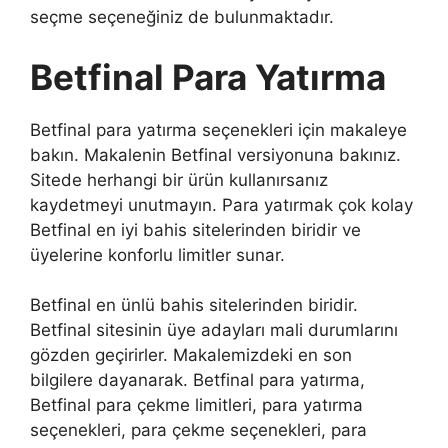
seçme seçeneğiniz de bulunmaktadır.
Betfinal Para Yatırma
Betfinal para yatırma seçenekleri için makaleye
bakın. Makalenin Betfinal versiyonuna bakınız.
Sitede herhangi bir ürün kullanırsanız
kaydetmeyi unutmayın. Para yatırmak çok kolay
Betfinal en iyi bahis sitelerinden biridir ve
üyelerine konforlu limitler sunar.
Betfinal en ünlü bahis sitelerinden biridir.
Betfinal sitesinin üye adayları mali durumlarını
gözden geçirirler. Makalemizdeki en son
bilgilere dayanarak. Betfinal para yatırma,
Betfinal para çekme limitleri, para yatırma
seçenekleri, para çekme seçenekleri, para