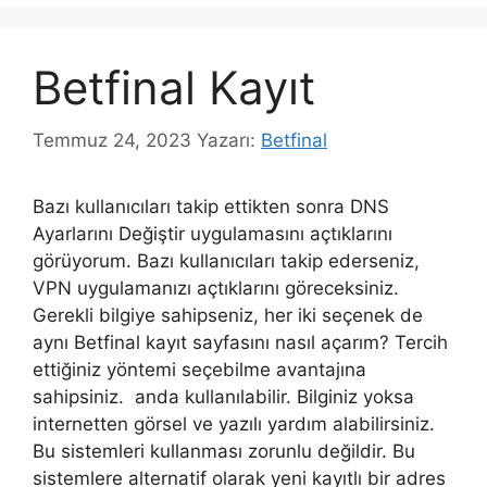
Betfinal Kayıt
Temmuz 24, 2023
Yazarı:
Betfinal
Bazı kullanıcıları takip ettikten sonra DNS
Ayarlarını Değiştir uygulamasını açtıklarını
görüyorum. Bazı kullanıcıları takip ederseniz,
VPN uygulamanızı açtıklarını göreceksiniz.
Gerekli bilgiye sahipseniz, her iki seçenek de
aynı Betfinal kayıt sayfasını nasıl açarım? Tercih
ettiğiniz yöntemi seçebilme avantajına
sahipsiniz. anda kullanılabilir. Bilginiz yoksa
internetten görsel ve yazılı yardım alabilirsiniz.
Bu sistemleri kullanması zorunlu değildir. Bu
sistemlere alternatif olarak yeni kayıtlı bir adres