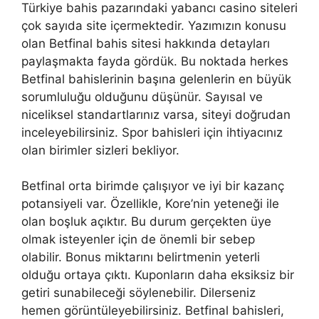
Türkiye bahis pazarındaki yabancı casino siteleri
çok sayıda site içermektedir. Yazımızın konusu
olan Betfinal bahis sitesi hakkında detayları
paylaşmakta fayda gördük. Bu noktada herkes
Betfinal bahislerinin başına gelenlerin en büyük
sorumluluğu olduğunu düşünür. Sayısal ve
niceliksel standartlarınız varsa, siteyi doğrudan
inceleyebilirsiniz. Spor bahisleri için ihtiyacınız
olan birimler sizleri bekliyor.
Betfinal orta birimde çalışıyor ve iyi bir kazanç
potansiyeli var. Özellikle, Kore’nin yeteneği ile
olan boşluk açıktır. Bu durum gerçekten üye
olmak isteyenler için de önemli bir sebep
olabilir. Bonus miktarını belirtmenin yeterli
olduğu ortaya çıktı. Kuponların daha eksiksiz bir
getiri sunabileceği söylenebilir. Dilerseniz
hemen görüntüleyebilirsiniz. Betfinal bahisleri,