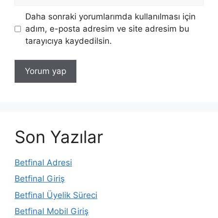
sitesi
Daha sonraki yorumlarımda kullanılması için
adım, e-posta adresim ve site adresim bu
tarayıcıya kaydedilsin.
Son Yazılar
Betfinal Adresi
Betfinal Giriş
Betfinal Üyelik Süreci
Betfinal Mobil Giriş