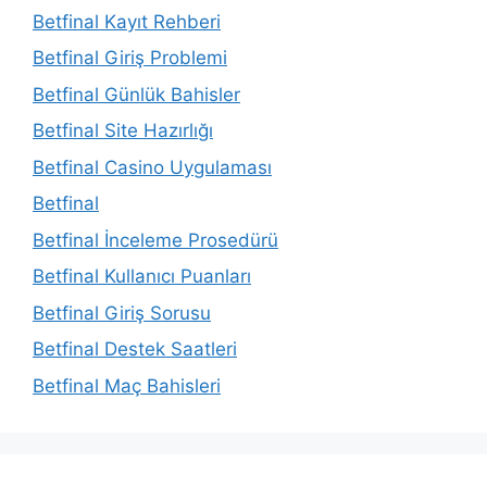
Betfinal Kayıt Rehberi
Betfinal Giriş Problemi
Betfinal Günlük Bahisler
Betfinal Site Hazırlığı
Betfinal Casino Uygulaması
Betfinal
Betfinal İnceleme Prosedürü
Betfinal Kullanıcı Puanları
Betfinal Giriş Sorusu
Betfinal Destek Saatleri
Betfinal Maç Bahisleri