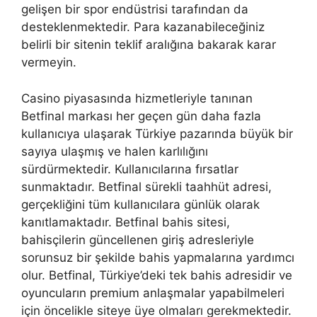
gelişen bir spor endüstrisi tarafından da
desteklenmektedir. Para kazanabileceğiniz
belirli bir sitenin teklif aralığına bakarak karar
vermeyin.
Casino piyasasında hizmetleriyle tanınan
Betfinal markası her geçen gün daha fazla
kullanıcıya ulaşarak Türkiye pazarında büyük bir
sayıya ulaşmış ve halen karlılığını
sürdürmektedir. Kullanıcılarına fırsatlar
sunmaktadır. Betfinal sürekli taahhüt adresi,
gerçekliğini tüm kullanıcılara günlük olarak
kanıtlamaktadır. Betfinal bahis sitesi,
bahisçilerin güncellenen giriş adresleriyle
sorunsuz bir şekilde bahis yapmalarına yardımcı
olur. Betfinal, Türkiye’deki tek bahis adresidir ve
oyuncuların premium anlaşmalar yapabilmeleri
için öncelikle siteye üye olmaları gerekmektedir.