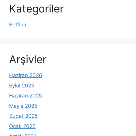
Kategoriler
Betfinal
Arşivler
Haziran 2026
Eylül 2025
Haziran 2025
Mayıs 2025
Şubat 2025
Ocak 2025