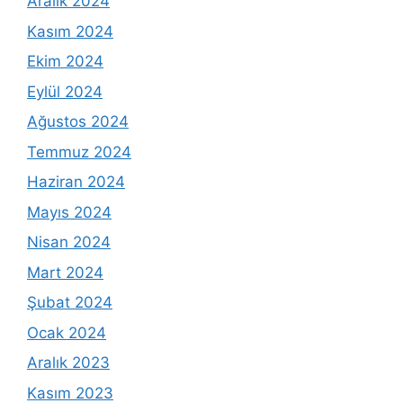
Aralık 2024
Kasım 2024
Ekim 2024
Eylül 2024
Ağustos 2024
Temmuz 2024
Haziran 2024
Mayıs 2024
Nisan 2024
Mart 2024
Şubat 2024
Ocak 2024
Aralık 2023
Kasım 2023