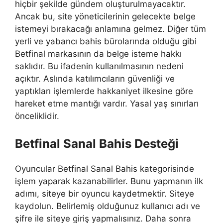
hiçbir şekilde gündem oluşturulmayacaktır.
Ancak bu, site yöneticilerinin gelecekte belge
istemeyi bırakacağı anlamına gelmez. Diğer tüm
yerli ve yabancı bahis bürolarında olduğu gibi
Betfinal markasının da belge isteme hakkı
saklıdır. Bu ifadenin kullanılmasının nedeni
açıktır. Aslında katılımcıların güvenliği ve
yaptıkları işlemlerde hakkaniyet ilkesine göre
hareket etme mantığı vardır. Yasal yaş sınırları
önceliklidir.
Betfinal Sanal Bahis Desteği
Oyuncular Betfinal Sanal Bahis kategorisinde
işlem yaparak kazanabilirler. Bunu yapmanın ilk
adımı, siteye bir oyuncu kaydetmektir. Siteye
kaydolun. Belirlemiş olduğunuz kullanıcı adı ve
şifre ile siteye giriş yapmalısınız. Daha sonra