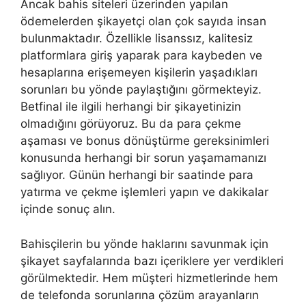
Ancak bahis siteleri üzerinden yapılan
ödemelerden şikayetçi olan çok sayıda insan
bulunmaktadır. Özellikle lisanssız, kalitesiz
platformlara giriş yaparak para kaybeden ve
hesaplarına erişemeyen kişilerin yaşadıkları
sorunları bu yönde paylaştığını görmekteyiz.
Betfinal ile ilgili herhangi bir şikayetinizin
olmadığını görüyoruz. Bu da para çekme
aşaması ve bonus dönüştürme gereksinimleri
konusunda herhangi bir sorun yaşamamanızı
sağlıyor. Günün herhangi bir saatinde para
yatırma ve çekme işlemleri yapın ve dakikalar
içinde sonuç alın.
Bahisçilerin bu yönde haklarını savunmak için
şikayet sayfalarında bazı içeriklere yer verdikleri
görülmektedir. Hem müşteri hizmetlerinde hem
de telefonda sorunlarına çözüm arayanların