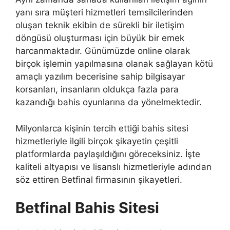
yanı sıra müşteri hizmetleri temsilcilerinden
oluşan teknik ekibin de sürekli bir iletişim
döngüsü oluşturması için büyük bir emek
harcanmaktadır. Günümüzde online olarak
birçok işlemin yapılmasına olanak sağlayan kötü
amaçlı yazılım becerisine sahip bilgisayar
korsanları, insanların oldukça fazla para
kazandığı bahis oyunlarına da yönelmektedir.
Milyonlarca kişinin tercih ettiği bahis sitesi
hizmetleriyle ilgili birçok şikayetin çeşitli
platformlarda paylaşıldığını göreceksiniz. İşte
kaliteli altyapısı ve lisanslı hizmetleriyle adından
söz ettiren Betfinal firmasının şikayetleri.
Betfinal Bahis Sitesi