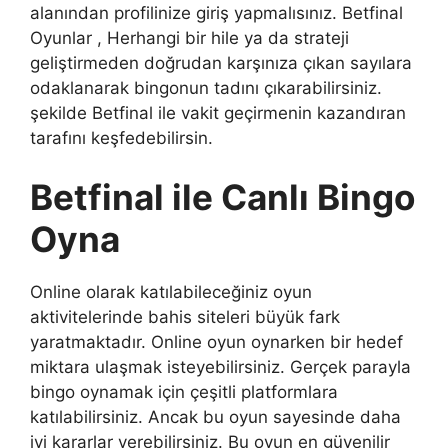
alanından profilinize giriş yapmalısınız. Betfinal
Oyunlar , Herhangi bir hile ya da strateji
geliştirmeden doğrudan karşınıza çıkan sayılara
odaklanarak bingonun tadını çıkarabilirsiniz.
şekilde Betfinal ile vakit geçirmenin kazandıran
tarafını keşfedebilirsin.
Betfinal ile Canlı Bingo
Oyna
Online olarak katılabileceğiniz oyun
aktivitelerinde bahis siteleri büyük fark
yaratmaktadır. Online oyun oynarken bir hedef
miktara ulaşmak isteyebilirsiniz. Gerçek parayla
bingo oynamak için çeşitli platformlara
katılabilirsiniz. Ancak bu oyun sayesinde daha
iyi kararlar verebilirsiniz. Bu oyun en güvenilir