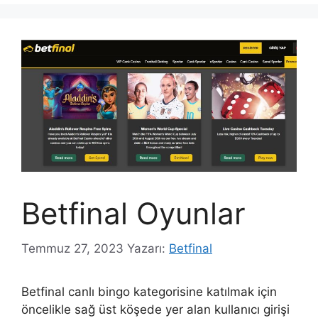
Betfinal Oyunlar
Temmuz 27, 2023
Yazarı:
Betfinal
Betfinal canlı bingo kategorisine katılmak için
öncelikle sağ üst köşede yer alan kullanıcı girişi