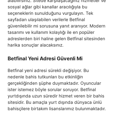
alabilirsiniz. Sitede karşılaşacağınız hizmetler ve
sosyal ağlar gibi kanallar aracılığıyla bu
seçeneklerin sunulduğunu vurgulayın. Tek
sayfadan ulaşılabilen verilerle Betfinal
güvenilebilir mi sorusuna yanıt aranıyor. Modern
tasarımı ve kullanım kolaylığı ile en popüler
adreslerden biri haline gelen Betfinal sitesinden
harika sonuçlar alacaksınız.
Betfinal Yeni Adresi Güvenli Mi
Betfinal yeni adresi sürekli değişiyor. Bu
nedenle bahis tutkunları bu etkinliğin
gerçekliğinden şüphe duymaktadır. Oyuncular
ister istemez böyle sorular soruyor. Betfinal
yurtdışında uzun süredir hizmet veren bir bahis
sitesidir. Bu amaçla yurt dışında dünyaca ünlü
bahisçilere birtakım lisanslarımız bulunmaktadır.