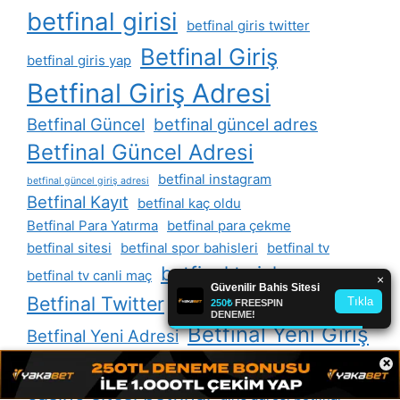
betfinal girisi
betfinal giris twitter
Betfinal Giriş
betfinal giris yap
Betfinal Giriş Adresi
Betfinal Güncel
betfinal güncel adres
Betfinal Güncel Adresi
betfinal instagram
betfinal güncel giriş adresi
Betfinal Kayıt
betfinal kaç oldu
Betfinal Para Yatırma
betfinal para çekme
betfinal sitesi
betfinal spor bahisleri
betfinal tv
betfinal tv izle
betfinal tv canli maç
betfinal yeni adres
Betfinal Twitter
Betfinal Yeni Giriş
Betfinal Yeni Adresi
Betfinal Üyelik
×
Betfinal Şikayet
casino sitesi betfinal
giris adresi betfinal