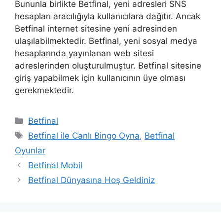
Bununla birlikte Betfinal, yeni adresleri SNS
hesapları aracılığıyla kullanıcılara dağıtır. Ancak
Betfinal internet sitesine yeni adresinden
ulaşılabilmektedir. Betfinal, yeni sosyal medya
hesaplarında yayınlanan web sitesi
adreslerinden oluşturulmuştur. Betfinal sitesine
giriş yapabilmek için kullanıcının üye olması
gerekmektedir.
Kategoriler
Betfinal
Etiketler
Betfinal ile Canlı Bingo Oyna
,
Betfinal
Oyunlar
Betfinal Mobil
Betfinal Dünyasına Hoş Geldiniz