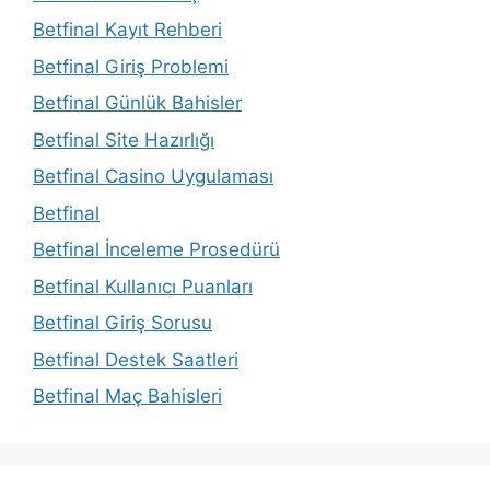
Betfinal Kayıt Rehberi
Betfinal Giriş Problemi
Betfinal Günlük Bahisler
Betfinal Site Hazırlığı
Betfinal Casino Uygulaması
Betfinal
Betfinal İnceleme Prosedürü
Betfinal Kullanıcı Puanları
Betfinal Giriş Sorusu
Betfinal Destek Saatleri
Betfinal Maç Bahisleri