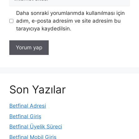
sitesi
Daha sonraki yorumlarımda kullanılması için
adım, e-posta adresim ve site adresim bu
tarayıcıya kaydedilsin.
Son Yazılar
Betfinal Adresi
Betfinal Giriş
Betfinal Üyelik Süreci
Betfinal Mobil Giriş