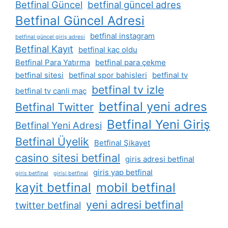
Betfinal Güncel
betfinal güncel adres
Betfinal Güncel Adresi
betfinal instagram
betfinal güncel giriş adresi
Betfinal Kayıt
betfinal kaç oldu
Betfinal Para Yatırma
betfinal para çekme
betfinal sitesi
betfinal spor bahisleri
betfinal tv
betfinal tv izle
betfinal tv canli maç
betfinal yeni adres
Betfinal Twitter
Betfinal Yeni Giriş
Betfinal Yeni Adresi
Betfinal Üyelik
Betfinal Şikayet
casino sitesi betfinal
giris adresi betfinal
giris yap betfinal
giris betfinal
girisi betfinal
kayit betfinal
mobil betfinal
yeni adresi betfinal
twitter betfinal