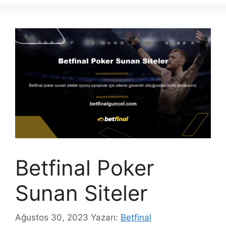
Betfinal Poker
Sunan Siteler
Ağustos 30, 2023
Yazarı:
Betfinal