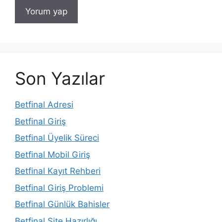
Son Yazılar
Betfinal Adresi
Betfinal Giriş
Betfinal Üyelik Süreci
Betfinal Mobil Giriş
Betfinal Kayıt Rehberi
Betfinal Giriş Problemi
Betfinal Günlük Bahisler
Betfinal Site Hazırlığı