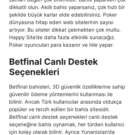
dikkatli olun. Akıllı bahis yaparsanız, çok hızlı bir
şekilde büyük karlar elde edebilirsiniz. Poker
dünyasına hitap eden web sitelerinin sayısı
artıyor. Bu siteler dikkat çekmekten çok mutlu.
Happy Site’de daha fazla etkinlik sunacağız.
Poker oyuncuları para kazanır ve hile yapar.
Betfinal Canlı Destek
Seçenekleri
Betfinal bahisleri, 3D güvenlik özelliklerine sahip
güvenilir ödeme yöntemlerini kullanması ile
bilinir. Ancak Türk kullanıcılar arasında oldukça
popüler ve tercih edilen bir bahis sitesidir.
Betfinal canlı destek seçenekleri
canlı destek
seçeneğine bahis oynamak, her türden kullanıcı
için kolay olarak bilinir. Ayrıca Yunanistan’da