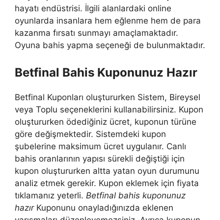
hayatı endüstrisi. İlgili alanlardaki online
oyunlarda insanlara hem eğlenme hem de para
kazanma fırsatı sunmayı amaçlamaktadır.
Oyuna bahis yapma seçeneği de bulunmaktadır.
Betfinal Bahis Kuponunuz Hazır
Betfinal Kuponları oluştururken Sistem, Bireysel
veya Toplu seçeneklerini kullanabilirsiniz. Kupon
oluştururken ödediğiniz ücret, kuponun türüne
göre değişmektedir. Sistemdeki kupon
şubelerine maksimum ücret uygulanır. Canlı
bahis oranlarının yapısı sürekli değiştiği için
kupon oluştururken altta yatan oyun durumunu
analiz etmek gerekir. Kupon eklemek için fiyata
tıklamanız yeterli.
Betfinal bahis kuponunuz
hazır
Kuponunu onayladığınızda eklenen