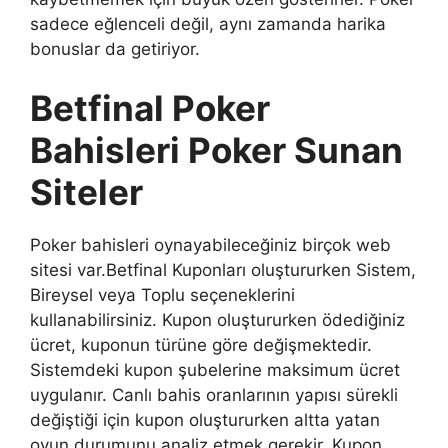
sadece eğlenceli değil, aynı zamanda harika
bonuslar da getiriyor.
Betfinal Poker
Bahisleri Poker Sunan
Siteler
Poker bahisleri oynayabileceğiniz birçok web
sitesi var.Betfinal Kuponları oluştururken Sistem,
Bireysel veya Toplu seçeneklerini
kullanabilirsiniz. Kupon oluştururken ödediğiniz
ücret, kuponun türüne göre değişmektedir.
Sistemdeki kupon şubelerine maksimum ücret
uygulanır. Canlı bahis oranlarının yapısı sürekli
değiştiği için kupon oluştururken altta yatan
oyun durumunu analiz etmek gerekir. Kupon