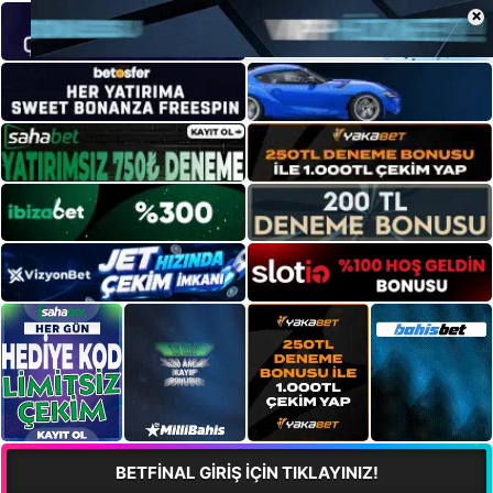
×
BETFİNAL GİRİŞ İÇİN TIKLAYINIZ!