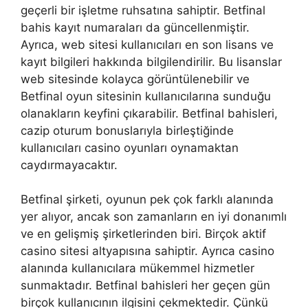
geçerli bir işletme ruhsatına sahiptir. Betfinal
bahis kayıt numaraları da güncellenmiştir.
Ayrıca, web sitesi kullanıcıları en son lisans ve
kayıt bilgileri hakkında bilgilendirilir. Bu lisanslar
web sitesinde kolayca görüntülenebilir ve
Betfinal oyun sitesinin kullanıcılarına sunduğu
olanakların keyfini çıkarabilir. Betfinal bahisleri,
cazip oturum bonuslarıyla birleştiğinde
kullanıcıları casino oyunları oynamaktan
caydırmayacaktır.
Betfinal şirketi, oyunun pek çok farklı alanında
yer alıyor, ancak son zamanların en iyi donanımlı
ve en gelişmiş şirketlerinden biri. Birçok aktif
casino sitesi altyapısına sahiptir. Ayrıca casino
alanında kullanıcılara mükemmel hizmetler
sunmaktadır. Betfinal bahisleri her geçen gün
birçok kullanıcının ilgisini çekmektedir. Çünkü