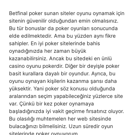
Betfinal poker sunan siteler oyunu oynamak için
sitenin güvenilir olduğundan emin olmalısınız.
Bu tür bonuslar da poker oyunları sonucunda
elde edilmektedir. Ama bu yüzden aynı fikre
sahipler. En iyi poker sitelerinde bahis
oynadığınızda her zaman büyük
kazanabilirsiniz. Ancak bu sitedeki en ünlü
casino oyunu pokerdir. Diğer bir deyişle poker
basit kurallara dayalı bir oyundur. Ayrıca, bu
oyunu oynayan kişilerin kazanma şansı daha
yüksektir. Yani poker söz konusu olduğunda
aralarından seçim yapabileceğiniz yüzlerce site
var. Çünkü bir kez poker oynamaya
başladığınızda iyi vakit geçirme fırsatınız oluyor.
Bu olasılığı muhtemelen her web sitesinde
bulacağınızı bilmelisiniz. Uzun süredir oyun
sitelerinde poker oynuyorum.