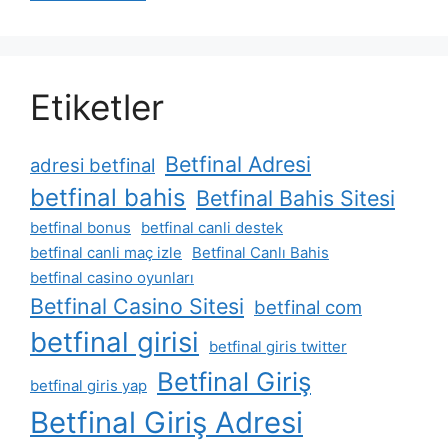
Etiketler
Betfinal Adresi
adresi betfinal
betfinal bahis
Betfinal Bahis Sitesi
betfinal bonus
betfinal canli destek
betfinal canli maç izle
Betfinal Canlı Bahis
betfinal casino oyunları
Betfinal Casino Sitesi
betfinal com
betfinal girisi
betfinal giris twitter
Betfinal Giriş
betfinal giris yap
Betfinal Giriş Adresi