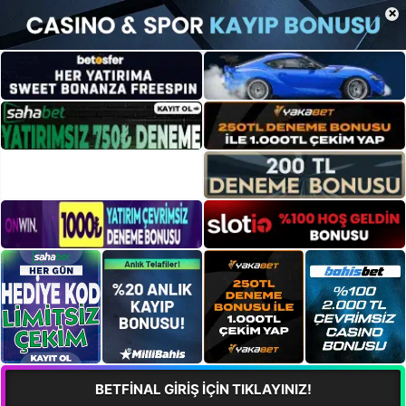
×
BETFİNAL GİRİŞ İÇİN TIKLAYINIZ!