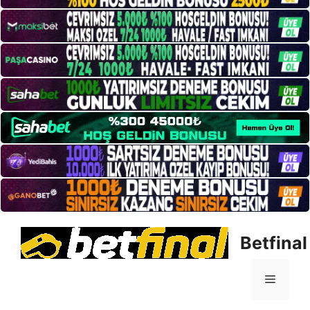
İçeriğe
atla
Betfinal
Menü