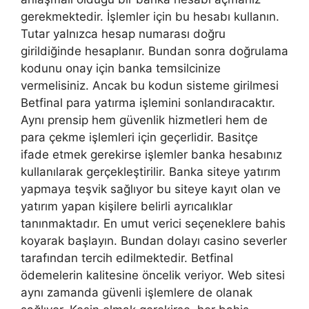
gerekmektedir. İşlemler için bu hesabı kullanın.
Tutar yalnızca hesap numarası doğru
girildiğinde hesaplanır. Bundan sonra doğrulama
kodunu onay için banka temsilcinize
vermelisiniz. Ancak bu kodun sisteme girilmesi
Betfinal para yatırma işlemini sonlandıracaktır.
Aynı prensip hem güvenlik hizmetleri hem de
para çekme işlemleri için geçerlidir. Basitçe
ifade etmek gerekirse işlemler banka hesabınız
kullanılarak gerçekleştirilir. Banka siteye yatırım
yapmaya teşvik sağlıyor bu siteye kayıt olan ve
yatırım yapan kişilere belirli ayrıcalıklar
tanınmaktadır. En umut verici seçeneklere bahis
koyarak başlayın. Bundan dolayı casino severler
tarafından tercih edilmektedir. Betfinal
ödemelerin kalitesine öncelik veriyor. Web sitesi
aynı zamanda güvenli işlemlere de olanak