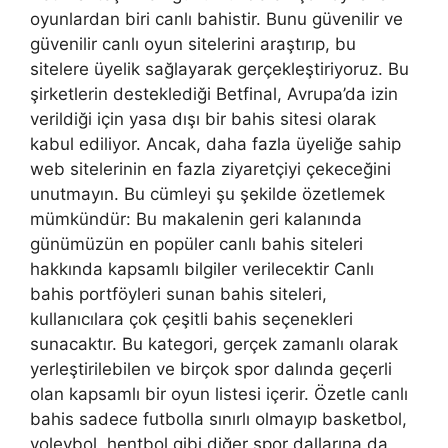
oyunlardan biri canlı bahistir. Bunu güvenilir ve
güvenilir canlı oyun sitelerini araştırıp, bu
sitelere üyelik sağlayarak gerçekleştiriyoruz. Bu
şirketlerin desteklediği Betfinal, Avrupa’da izin
verildiği için yasa dışı bir bahis sitesi olarak
kabul ediliyor. Ancak, daha fazla üyeliğe sahip
web sitelerinin en fazla ziyaretçiyi çekeceğini
unutmayın. Bu cümleyi şu şekilde özetlemek
mümkündür: Bu makalenin geri kalanında
günümüzün en popüler canlı bahis siteleri
hakkında kapsamlı bilgiler verilecektir Canlı
bahis portföyleri sunan bahis siteleri,
kullanıcılara çok çeşitli bahis seçenekleri
sunacaktır. Bu kategori, gerçek zamanlı olarak
yerleştirilebilen ve birçok spor dalında geçerli
olan kapsamlı bir oyun listesi içerir. Özetle canlı
bahis sadece futbolla sınırlı olmayıp basketbol, ​​
voleybol, hentbol gibi diğer spor dallarına da