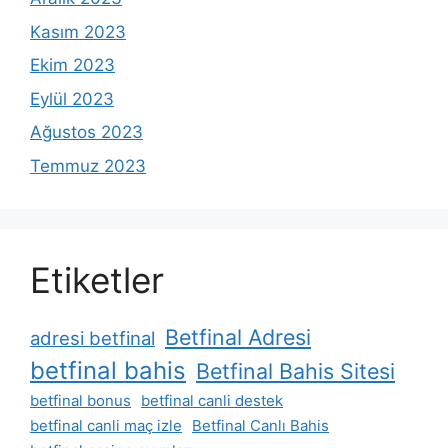
Kasım 2023
Ekim 2023
Eylül 2023
Ağustos 2023
Temmuz 2023
Etiketler
Betfinal Adresi
adresi betfinal
betfinal bahis
Betfinal Bahis Sitesi
betfinal bonus
betfinal canli destek
betfinal canli maç izle
Betfinal Canlı Bahis