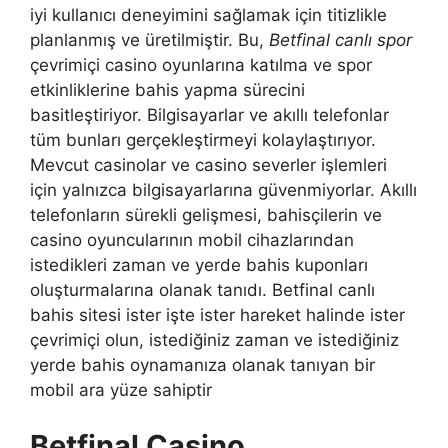
iyi kullanıcı deneyimini sağlamak için titizlikle
planlanmış ve üretilmiştir. Bu,
Betfinal canlı spor
çevrimiçi casino oyunlarına katılma ve spor
etkinliklerine bahis yapma sürecini
basitleştiriyor. Bilgisayarlar ve akıllı telefonlar
tüm bunları gerçekleştirmeyi kolaylaştırıyor.
Mevcut casinolar ve casino severler işlemleri
için yalnızca bilgisayarlarına güvenmiyorlar. Akıllı
telefonların sürekli gelişmesi, bahisçilerin ve
casino oyuncularının mobil cihazlarından
istedikleri zaman ve yerde bahis kuponları
oluşturmalarına olanak tanıdı. Betfinal canlı
bahis sitesi ister işte ister hareket halinde ister
çevrimiçi olun, istediğiniz zaman ve istediğiniz
yerde bahis oynamanıza olanak tanıyan bir
mobil ara yüze sahiptir
Betfinal Casino