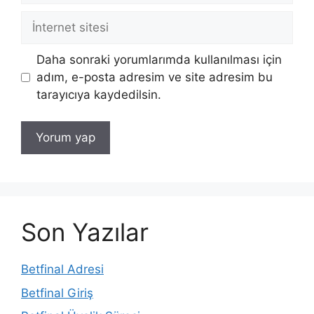
İnternet
sitesi
Daha sonraki yorumlarımda kullanılması için
adım, e-posta adresim ve site adresim bu
tarayıcıya kaydedilsin.
Son Yazılar
Betfinal Adresi
Betfinal Giriş