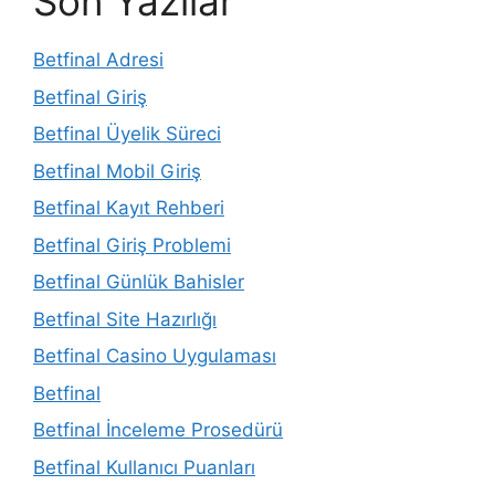
Son Yazılar
Betfinal Adresi
Betfinal Giriş
Betfinal Üyelik Süreci
Betfinal Mobil Giriş
Betfinal Kayıt Rehberi
Betfinal Giriş Problemi
Betfinal Günlük Bahisler
Betfinal Site Hazırlığı
Betfinal Casino Uygulaması
Betfinal
Betfinal İnceleme Prosedürü
Betfinal Kullanıcı Puanları