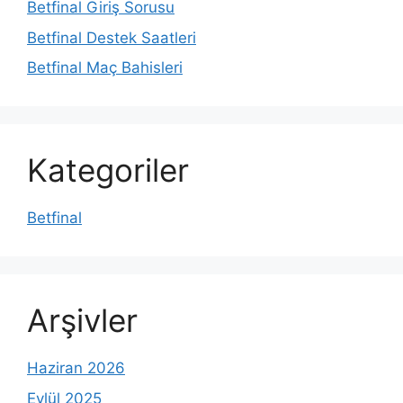
Betfinal Giriş Sorusu
Betfinal Destek Saatleri
Betfinal Maç Bahisleri
Kategoriler
Betfinal
Arşivler
Haziran 2026
Eylül 2025