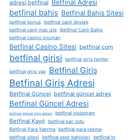
Betfinal Adresi
adresi betfinal
betfinal bahis
Betfinal Bahis Sitesi
betfinal bonus
betfinal canli destek
betfinal canli maç izle
Betfinal Canlı Bahis
betfinal casino oyunları
Betfinal Casino Sitesi
betfinal com
betfinal girisi
betfinal giris twitter
Betfinal Giriş
betfinal giris yap
Betfinal Giriş Adresi
Betfinal Güncel
betfinal güncel adres
Betfinal Güncel Adresi
betfinal instagram
betfinal güncel giriş adresi
Betfinal Kayıt
betfinal kaç oldu
Betfinal Para Yatırma
betfinal para çekme
betfinal sitesi
betfinal spor bahisleri
betfinal tv