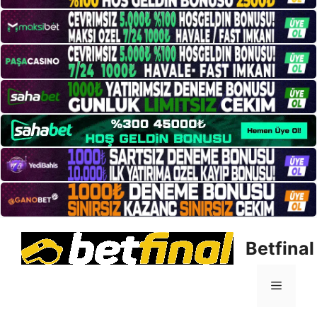
İçeriğe
atla
Betfinal
Menü