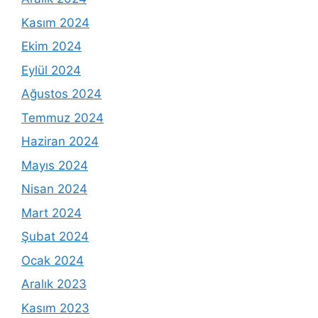
Kasım 2024
Ekim 2024
Eylül 2024
Ağustos 2024
Temmuz 2024
Haziran 2024
Mayıs 2024
Nisan 2024
Mart 2024
Şubat 2024
Ocak 2024
Aralık 2023
Kasım 2023