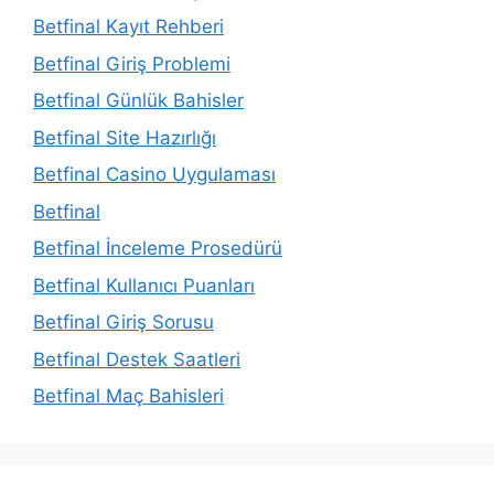
Betfinal Kayıt Rehberi
Betfinal Giriş Problemi
Betfinal Günlük Bahisler
Betfinal Site Hazırlığı
Betfinal Casino Uygulaması
Betfinal
Betfinal İnceleme Prosedürü
Betfinal Kullanıcı Puanları
Betfinal Giriş Sorusu
Betfinal Destek Saatleri
Betfinal Maç Bahisleri