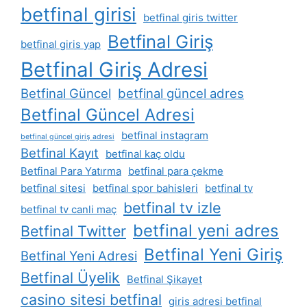
betfinal girisi
betfinal giris twitter
Betfinal Giriş
betfinal giris yap
Betfinal Giriş Adresi
Betfinal Güncel
betfinal güncel adres
Betfinal Güncel Adresi
betfinal instagram
betfinal güncel giriş adresi
Betfinal Kayıt
betfinal kaç oldu
Betfinal Para Yatırma
betfinal para çekme
betfinal sitesi
betfinal spor bahisleri
betfinal tv
betfinal tv izle
betfinal tv canli maç
betfinal yeni adres
Betfinal Twitter
Betfinal Yeni Giriş
Betfinal Yeni Adresi
Betfinal Üyelik
Betfinal Şikayet
casino sitesi betfinal
giris adresi betfinal