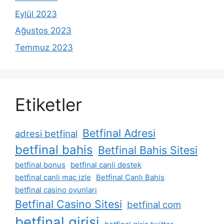
Eylül 2023
Ağustos 2023
Temmuz 2023
Etiketler
Betfinal Adresi
adresi betfinal
betfinal bahis
Betfinal Bahis Sitesi
betfinal bonus
betfinal canli destek
betfinal canli maç izle
Betfinal Canlı Bahis
betfinal casino oyunları
Betfinal Casino Sitesi
betfinal com
betfinal girisi