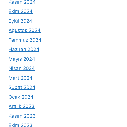
Kasım 2024
Ekim 2024
Eylül 2024
Ağustos 2024
Temmuz 2024
Haziran 2024
Mayıs 2024
Nisan 2024
Mart 2024
Şubat 2024
Ocak 2024
Aralık 2023
Kasım 2023
Ekim 2023