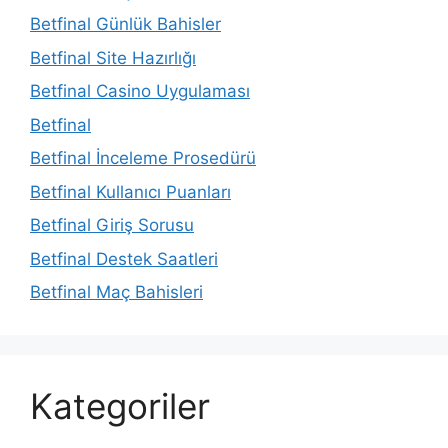
Betfinal Günlük Bahisler
Betfinal Site Hazırlığı
Betfinal Casino Uygulaması
Betfinal
Betfinal İnceleme Prosedürü
Betfinal Kullanıcı Puanları
Betfinal Giriş Sorusu
Betfinal Destek Saatleri
Betfinal Maç Bahisleri
Kategoriler