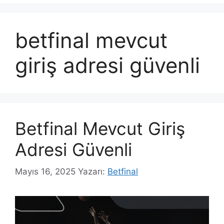
betfinal mevcut
giriş adresi güvenli
Betfinal Mevcut Giriş
Adresi Güvenli
Mayıs 16, 2025
Yazarı:
Betfinal