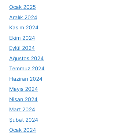
Ocak 2025
Aralık 2024
Kasım 2024
Ekim 2024
Eylül 2024
Ağustos 2024
Temmuz 2024
Haziran 2024
Mayıs 2024
Nisan 2024
Mart 2024
Şubat 2024
Ocak 2024