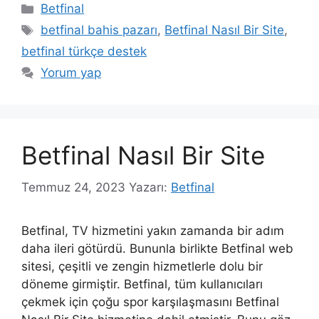
Kategoriler
Betfinal
Etiketler
betfinal bahis pazarı
,
Betfinal Nasıl Bir Site
,
betfinal türkçe destek
Yorum yap
Betfinal Nasıl Bir Site
Temmuz 24, 2023
Yazarı:
Betfinal
Betfinal, TV hizmetini yakın zamanda bir adım
daha ileri götürdü. Bununla birlikte Betfinal web
sitesi, çeşitli ve zengin hizmetlerle dolu bir
döneme girmiştir. Betfinal, tüm kullanıcıları
çekmek için çoğu spor karşılaşmasını Betfinal