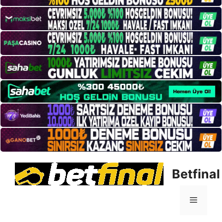
İçeriğe
atla
Betfinal
Menü