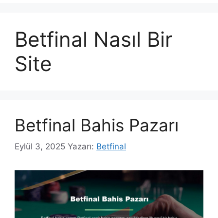
Betfinal Nasıl Bir
Site
Betfinal Bahis Pazarı
Eylül 3, 2025
Yazarı:
Betfinal