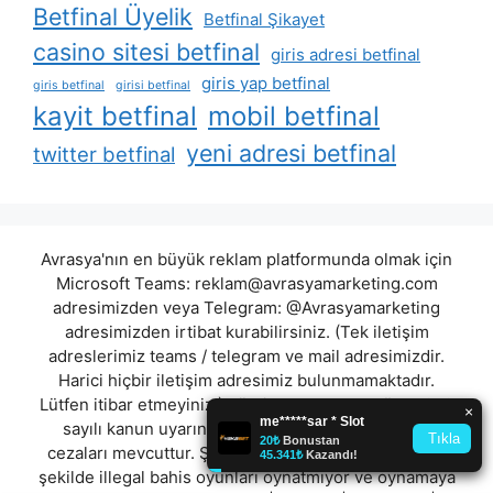
Betfinal Üyelik
Betfinal Şikayet
casino sitesi betfinal
giris adresi betfinal
giris yap betfinal
giris betfinal
girisi betfinal
kayit betfinal
mobil betfinal
yeni adresi betfinal
twitter betfinal
Avrasya'nın en büyük reklam platformunda olmak için
Microsoft Teams:
reklam@avrasyamarketing.com
adresimizden veya Telegram: @Avrasyamarketing
adresimizden irtibat kurabilirsiniz. (Tek iletişim
adreslerimiz teams / telegram ve mail adresimizdir.
Harici hiçbir iletişim adresimiz bulunmamaktadır.
Lütfen itibar etmeyiniz.) Türkiye yasalarına göre 7258
sayılı kanun uyarınca yasa dışı bahis oynamanın
cezaları mevcuttur. Şu an bulunduğunuz site hiç bir
şekilde illegal bahis oyunları oynatmıyor ve oynamaya