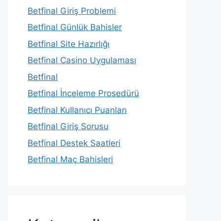
Betfinal Giriş Problemi
Betfinal Günlük Bahisler
Betfinal Site Hazırlığı
Betfinal Casino Uygulaması
Betfinal
Betfinal İnceleme Prosedürü
Betfinal Kullanıcı Puanları
Betfinal Giriş Sorusu
Betfinal Destek Saatleri
Betfinal Maç Bahisleri