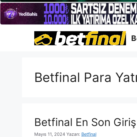
İçeriğe
atla
B
Betfinal Para Ya
Betfinal En Son Giriş 
Mayıs 11, 2024
Yazarı:
Betfinal