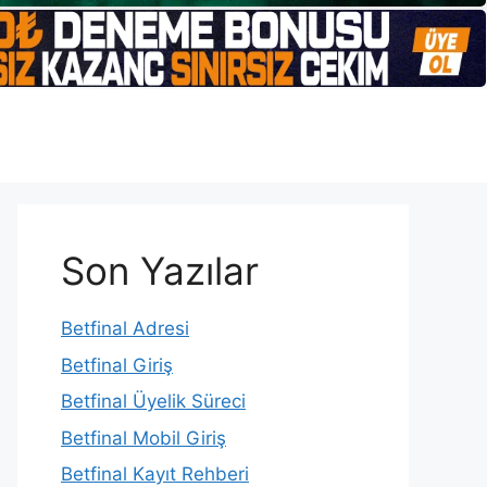
Son Yazılar
Betfinal Adresi
Betfinal Giriş
Betfinal Üyelik Süreci
Betfinal Mobil Giriş
Betfinal Kayıt Rehberi