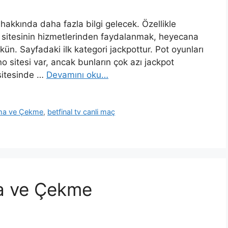
n hakkında daha fazla bilgi gelecek. Özellikle
 sitesinin hizmetlerinden faydalanmak, heyecana
. Sayfadaki ilk kategori jackpottur. Pot oyunları
no sitesi var, ancak bunların çok azı jackpot
 sitesinde …
Devamını oku…
ırma ve Çekme
,
betfinal tv canli maç
ma ve Çekme