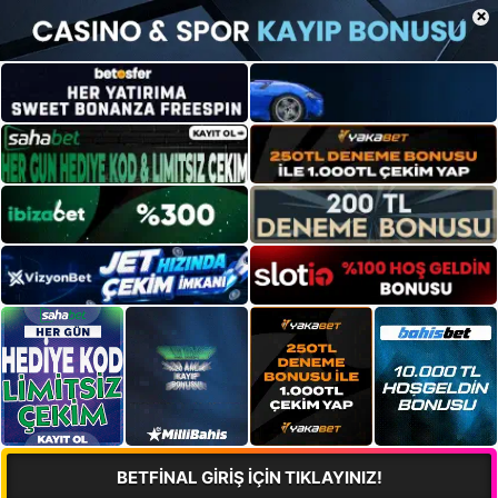
×
BETFİNAL GİRİŞ İÇİN TIKLAYINIZ!