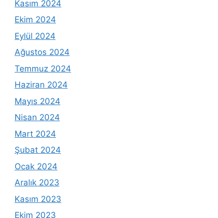
Kasım 2024
Ekim 2024
Eylül 2024
Ağustos 2024
Temmuz 2024
Haziran 2024
Mayıs 2024
Nisan 2024
Mart 2024
Şubat 2024
Ocak 2024
Aralık 2023
Kasım 2023
Ekim 2023