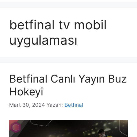
betfinal tv mobil
uygulaması
Betfinal Canlı Yayın Buz
Hokeyi
Mart 30, 2024
Yazarı:
Betfinal