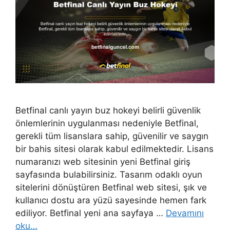
Betfinal canlı yayın buz hokeyi belirli güvenlik
önlemlerinin uygulanması nedeniyle Betfinal,
gerekli tüm lisanslara sahip, güvenilir ve saygın
bir bahis sitesi olarak kabul edilmektedir. Lisans
numaranızı web sitesinin yeni Betfinal giriş
sayfasında bulabilirsiniz. Tasarım odaklı oyun
sitelerini dönüştüren Betfinal web sitesi, şık ve
kullanıcı dostu ara yüzü sayesinde hemen fark
ediliyor. Betfinal yeni ana sayfaya …
Devamını
oku…