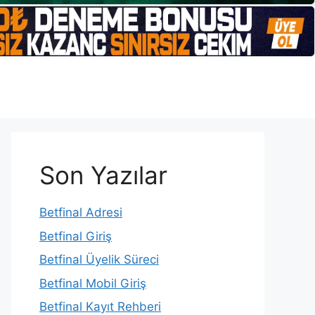
Son Yazılar
Betfinal Adresi
Betfinal Giriş
Betfinal Üyelik Süreci
Betfinal Mobil Giriş
Betfinal Kayıt Rehberi