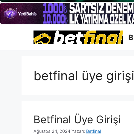
İçeriğe
atla
B
betfinal üye giriş
Betfinal Üye Girişi
Ağustos 24, 2024
Yazarı:
Betfinal