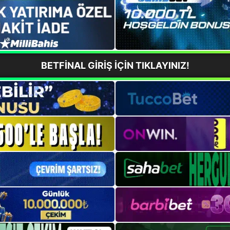
BETFİNAL GİRİŞ İÇİN TIKLAYINIZ!