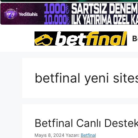
İçeriğe
atla
B
betfinal yeni site
Betfinal Canlı Deste
Mayıs 8, 2024
Yazarı:
Betfinal